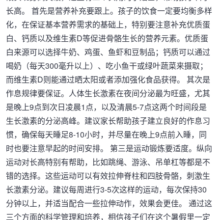
长高。 首先是营养补充要跟上。孩子的饮食一定要均衡多样
化，在保证基本营养需求的基础上，特别要注意补充优质蛋
白、钙质以及维生素D等促进骨骼生长的营养元素。优质蛋
白来源可以选择牛奶、鸡蛋、鱼虾和豆制品；钙质可以通过
喝奶（每天300毫升以上）、吃小鱼干或绿叶蔬菜来摄取；
而维生素D则能通过晒太阳或者添加强化食品获得。 其次是
作息规律要保证。人体生长激素在夜间分泌最为旺盛，尤其
是晚上9点到次日凌晨1点，以及清晨5-7点这两个时间段是
生长激素的分泌高峰。建议家长帮助孩子建立良好的作息习
惯，确保每天睡足8-10小时，并尽量在晚上9点前入睡，同
时也要注意早起的时间安排。 第三是运动锻炼要适度。纵向
运动对长高特别有帮助，比如跳绳、游泳、吊单杠等都是不
错的选择。这些运动可以有效拉伸脊柱和四肢骨骼，刺激生
长激素分泌。建议每周进行3-5次这样的运动，每次保持30
分钟以上，并适当配合一些拉伸动作，效果会更佳。 通过这
三个方面的科学管理和培养，相信孩子们在这个暑假里一定