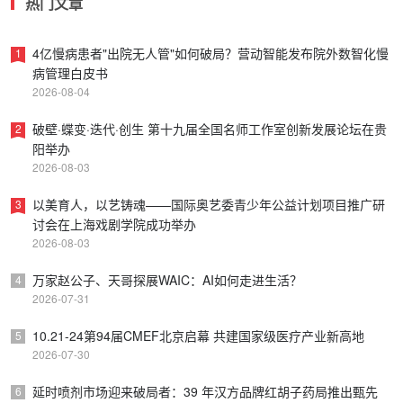
热门文章
4亿慢病患者"出院无人管"如何破局？营动智能发布院外数智化慢
1
病管理白皮书
2026-08-04
破壁·蝶变·迭代·创生 第十九届全国名师工作室创新发展论坛在贵
2
阳举办
2026-08-03
以美育人，以艺铸魂——国际奥艺委青少年公益计划项目推广研
3
讨会在上海戏剧学院成功举办
2026-08-03
万家赵公子、天哥探展WAIC：AI如何走进生活？
4
2026-07-31
10.21-24第94届CMEF北京启幕 共建国家级医疗产业新高地
5
2026-07-30
延时喷剂市场迎来破局者：39 年汉方品牌红胡子药局推出甄先
6