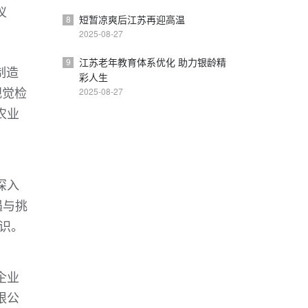
仪
短暂凉爽后江苏再迎高温
8
2025-08-27
江苏老年教育体系优化 助力银龄精
9
制造
彩人生
视觉检
2025-08-27
农业
深入
遇与挑
识。
企业
限公