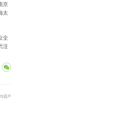
南京
海太
业全
代注
内容产