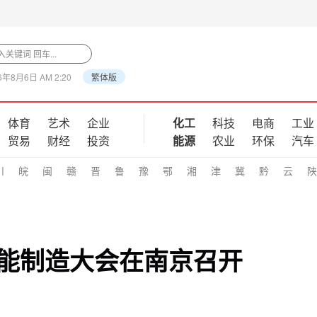
6年8月6日 AM 2:20
繁体版
体育
艺术
企业
化工
科技
电商
工业
贸易
财经
投资
能源
农业
环保
汽车
川
皖
闽
赣
晋
鲁
豫
鄂
湘
津
冀
黔
云
陕
智能制造大会在南京召开