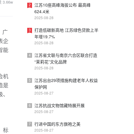
读
3.66w
江苏10座高峰海拔公布 最高峰
2
624.4米
2025-08-28
打造低碳新高地 江苏绿色贷款上半
3
、广
年增19.7%
表企
2025-08-28
智能
江苏省文联与南京六合区联合打造
4
“茉莉花”文化品牌
2025-08-28
会机
江苏出台29项措施构建老年人权益
5
造是
保护网
级、
2025-08-27
江苏抗战文物馆藏特展开展
6
2025-08-27
行进中国的东方旗袍之美
7
，标
2025-08-27