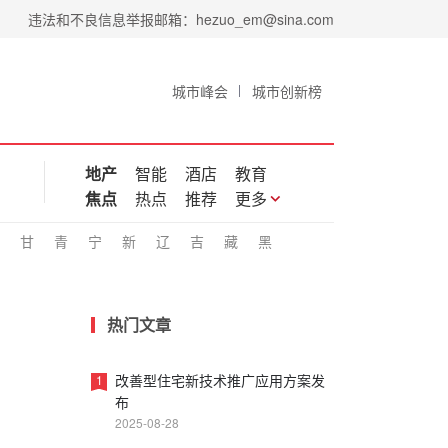
违法和不良信息举报邮箱：hezuo_em@sina.com
城市峰会
城市创新榜
地产
智能
酒店
教育
焦点
热点
推荐
更多
甘
青
宁
新
辽
吉
藏
黑
热门文章
改善型住宅新技术推广应用方案发
1
布
2025-08-28