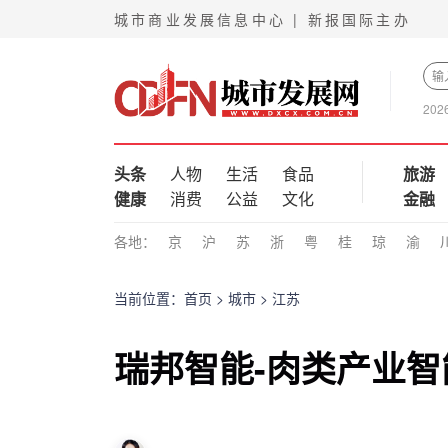
城市商业发展信息中心 | 新报国际主办
202
头条
人物
生活
食品
旅游
健康
消费
公益
文化
金融
各地：
京
沪
苏
浙
粤
桂
琼
渝
当前位置：
首页
>
城市
>
江苏
瑞邦智能-肉类产业