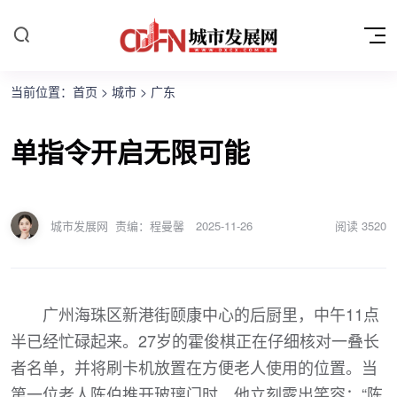
当前位置：
首页
>
城市
>
广东
单指令开启无限可能
城市发展网
责编：程曼馨
2025-11-26
阅读
3520
广州海珠区新港街颐康中心的后厨里，中午11点
半已经忙碌起来。27岁的霍俊棋正在仔细核对一叠长
者名单，并将刷卡机放置在方便老人使用的位置。当
第一位老人陈伯推开玻璃门时，他立刻露出笑容：“陈