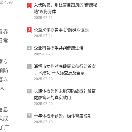
读
4398
入伏防暑，别让盲目跟风的"健康秘
2
籍"误伤身体！
2025-07-21
公益义诊办实事 护航群众健康
3
各界
2025-07-21
日常
企业科普携手共创健康生活
4
2025-07-20
室专
淄博市女性盆底健康公益行动首次
5
预防
手术成功 一人筛查惠及全家
容以
2025-07-20
人
长期体检为何未能预防癌症？解密
6
健康管理的真实效用
2025-07-20
信息
十年体检未预警，确诊肾癌晚期
7
次成
2025-07-19
了广