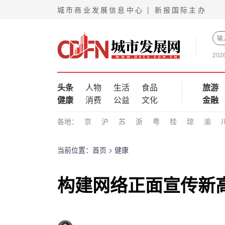
城市商业发展信息中心 | 新报国际主办
202
头条
人物
生活
食品
旅游
健康
消费
公益
文化
金融
各地：
京
沪
苏
浙
粤
桂
琼
渝
当前位置：
首页
>
健康
构建网络正面宣传新