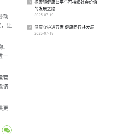
探索眼健康公平与可持续社会价值
8
的发展之路
2025-07-19
普动
式，让
健康守护进万家 健康同行共发展
9
2025-07-19
询、
进一
运营
邀请
。
供更