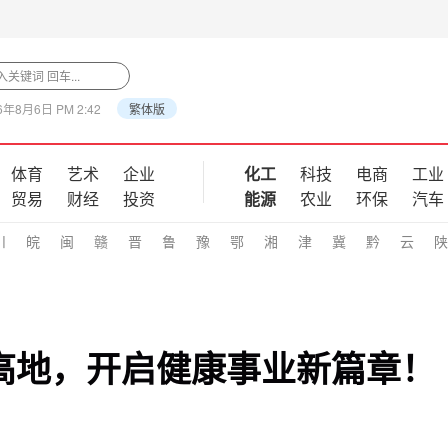
6年8月6日 PM 2:42
繁体版
体育
艺术
企业
化工
科技
电商
工业
贸易
财经
投资
能源
农业
环保
汽车
川
皖
闽
赣
晋
鲁
豫
鄂
湘
津
冀
黔
云
陕
高地，开启健康事业新篇章！