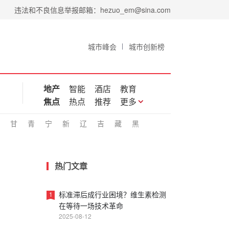
违法和不良信息举报邮箱：hezuo_em@sina.com
城市峰会
城市创新榜
地产
智能
酒店
教育
焦点
热点
推荐
更多
甘
青
宁
新
辽
吉
藏
黑
热门文章
标准滞后成行业困境？维生素检测
1
在等待一场技术革命
2025-08-12