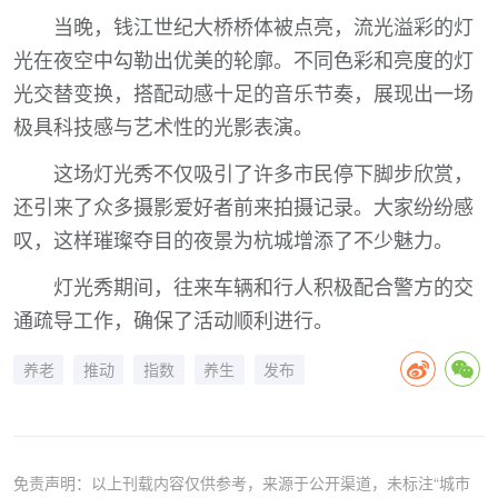
当晚，钱江世纪大桥桥体被点亮，流光溢彩的灯
光在夜空中勾勒出优美的轮廓。不同色彩和亮度的灯
光交替变换，搭配动感十足的音乐节奏，展现出一场
极具科技感与艺术性的光影表演。
这场灯光秀不仅吸引了许多市民停下脚步欣赏，
还引来了众多摄影爱好者前来拍摄记录。大家纷纷感
叹，这样璀璨夺目的夜景为杭城增添了不少魅力。
灯光秀期间，往来车辆和行人积极配合警方的交
通疏导工作，确保了活动顺利进行。
养老
推动
指数
养生
发布
免责声明：以上刊载内容仅供参考，来源于公开渠道，未标注“城市