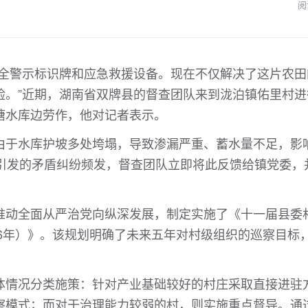
阅
安全警示标识牌和应急救援设备。现在不仅解决了这片农田
险。”近期，湖南省双牌县的督查团队来到泷泊镇佑里村进
塘水库边劳作，他对记者表示。
由于水库护坡多处垮塌，导致渗漏严重、蓄水量不足，影
题引发的矛盾纠纷频发，督查团队立即将此反馈给镇党委，
推动全面从严治党向纵深发展，制定实施了《十一届县委
026年）》。该规划明确了未来五年对村级组织的巡察目标
体情况分类施策：针对产业基础较好的村庄采取直接进驻
察模式；而对于治理能力较弱的村，则实施重点督导。通