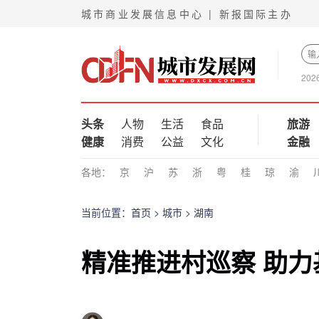
城市商业发展信息中心 | 新报国际主办
202
头条
人物
生活
食品
旅游
健康
消费
公益
文化
金融
各地：
京
沪
苏
浙
粤
桂
琼
渝
当前位置：
首页
>
城市
>
湖南
精准推进村巡察 助力