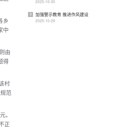
2025-10-30
加强警示教育 推进作风建设
9
各乡
2025-10-29
家中
则由
题得
该村
不规范
万元。
不正