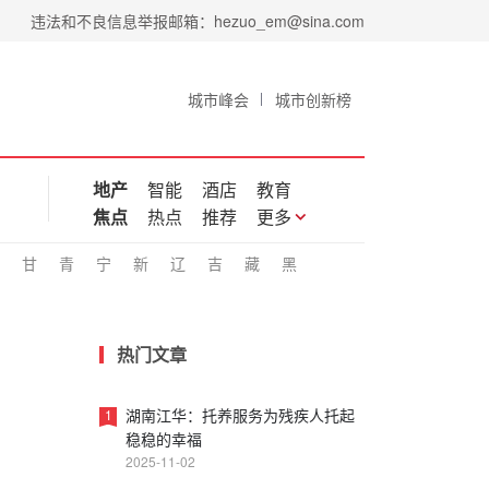
违法和不良信息举报邮箱：hezuo_em@sina.com
城市峰会
城市创新榜
地产
智能
酒店
教育
焦点
热点
推荐
更多
甘
青
宁
新
辽
吉
藏
黑
热门文章
湖南江华：托养服务为残疾人托起
1
稳稳的幸福
2025-11-02