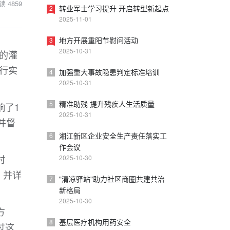
读
4859
转业军士学习提升 开启转型新起点
2
2025-11-01
地方开展重阳节慰问活动
3
2025-10-31
的灌
行实
加强重大事故隐患判定标准培训
4
2025-10-31
精准助残 提升残疾人生活质量
5
响了1
2025-10-31
并督
湘江新区企业安全生产责任落实工
6
作会议
村
2025-10-30
，并详
"清凉驿站"助力社区商圈共建共治
7
新格局
2025-10-30
方
基层医疗机构用药安全
8
过这