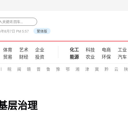
6年8月7日 PM 5:57
繁体版
体育
艺术
企业
化工
科技
电商
工业
贸易
财经
投资
能源
农业
环保
汽车
川
皖
闽
赣
晋
鲁
豫
鄂
湘
津
冀
黔
云
陕
基层治理