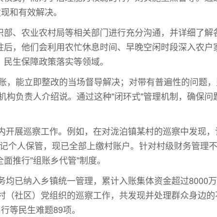
发现和有效解决。
织部、农业农村局等相关部门进行充分沟通，并详细了解
驻后，他们会利用农忙休息时间、早晚空闲时段深入农户
、民生保障政策落实等领域。
台账，能立即整改的当场督导解决；对带有普遍性的问题，
机构负责人介绍说。通过这种"闭环式"管理机制，确保问
围内开展巡察工作。例如，在对泷泊镇某村的巡察中发现，
部书记个人保管，现已全部上缴村账户。针对村级财务管理
面推行"组账乡代管"制度。
财务均已纳入乡镇统一管理，累计入账集体资金超过8000
和村（社区）党组织的巡察工作，共发现并处理群众身边的
行等民生难题89项。