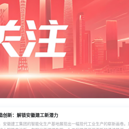
滁
“
造创新：解锁安徽建工新潜力
欧
，安徽建工集团的智能化生产基地展现出一幅现代工业生产的崭新画卷。
州