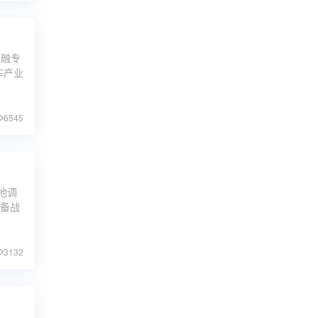
金融专
车产业
6545
地调
手备战
3132