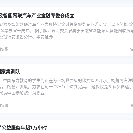
及智能网联汽车产业金融专委会成立
能源及智能网联汽车产业发展协会金融投资服务专业委员会（以下简称"
市金寨县宣告成立。 据了解，该专委会隶属于安徽省新能源及智能网联汽
设银行安徽省分行、华安证券
安徽
国家集训队
，中国东方教育的学生们正在为一场世界级的比赛挥洒汗水。杨萧剑专注
品上的酱汁弧度，力求在每一个细节上达到完美。 这仅仅是众多参赛选
代表中国参加被誉为职业
安徽
师公益服务年超1万小时