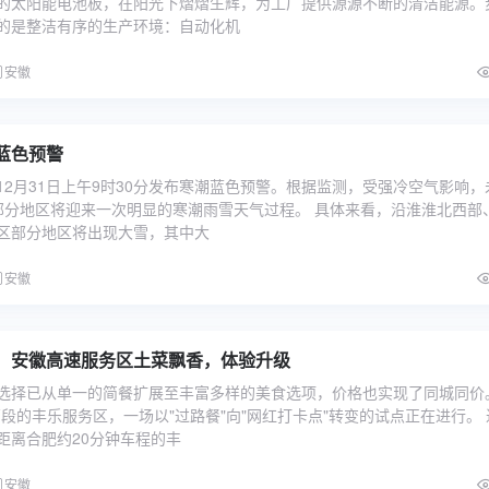
的太阳能电池板，在阳光下熠熠生辉，为工厂提供源源不断的清洁能源。
章
了
的是整洁有序的生产环境：自动化机
安徽
在
长
通
蓝色预警
速
12月31日上午9时30分发布寒潮蓝色预警。根据监测，受强冷空气影响，
第
部分地区将迎来一次明显的寒潮雨雪天气过程。 具体来看，沿淮淮北西部
区部分地区将出现大雪，其中大
1
安徽
溢
海
募
：安徽高速服务区土菜飘香，体验升级
参
选择已从单一的简餐扩展至丰富多样的美食选项，价格也实现了同城同价
段的丰乐服务区，一场以"过路餐"向"网红打卡点"转变的试点正在进行。 
距离合肥约20分钟车程的丰
安徽