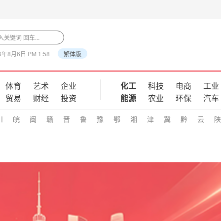
6年8月6日 PM 1:58
繁体版
体育
艺术
企业
化工
科技
电商
工业
贸易
财经
投资
能源
农业
环保
汽车
川
皖
闽
赣
晋
鲁
豫
鄂
湘
津
冀
黔
云
陕