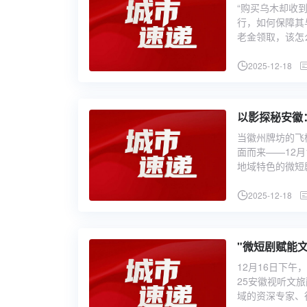
“购买乌木却收
行，如何保障其
老金领取，该怎
2025-12-18
以影探秘安徽
当徽州牌坊的飞
面而来——12
地域特色的微短
2025-12-18
"微短剧赋能
12月16日下
25安徽视听文
域的资深专家、