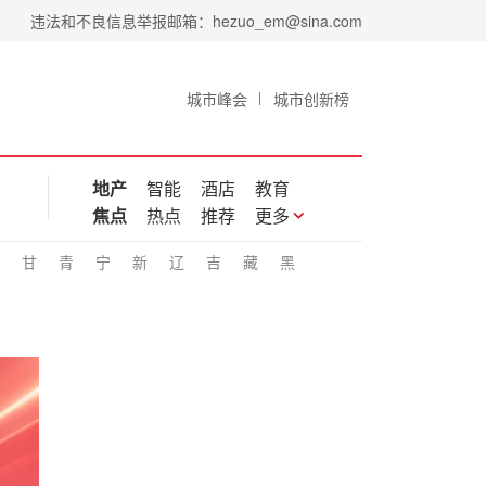
违法和不良信息举报邮箱：hezuo_em@sina.com
城市峰会
城市创新榜
地产
智能
酒店
教育
焦点
热点
推荐
更多
甘
青
宁
新
辽
吉
藏
黑