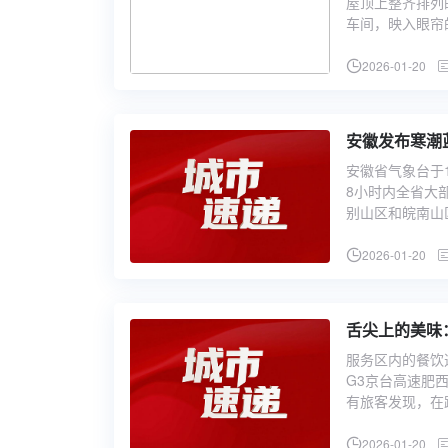
屋顶上整齐排列
车间，映入眼帘
2026-01-20
安徽发布寒潮
安徽省气象台于
8小时内全省大
别山区和皖南山
2026-01-20
舌尖上的美味
服务区内的餐饮
G3京台高速肥西
有旅客发现，在
2026-01-20