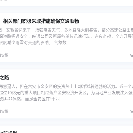
，相关部门积极采取措施确保交通顺畅
间起，安徽省迎来了一场强降雪天气，多地普降大到暴雪，部分高速公路出
保道路畅通安全，皖通公司及所属各单位迅速行动、连夜奋战，全力开展
限度减少雨雪对交通的影响。 气象数
安徽
进之路
寒意逼人，但在六安市金安区的投资热土上却洋溢着蓬勃的活力。近一个
超过10亿元的重大项目相继落户金安经济开发区，为当地产业发展注入强
热潮并非偶然，而是金安区在“十四
安徽