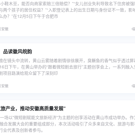
到小鞋木豆，能否向商家索赔三倍赔偿？”“女儿创业失利导致名下住房被强
与两个孩子的居住权益？”“入职登记表上的出生日期与身份证不一致，影
么办？”在12月5日下午于合肥市
安徽
：品读徽风皖韵
檐在镜头中流转，黄山云雾随着剧情徐徐展开，臭鳜鱼的香气似乎透过屏
月16日下午，在黄山举办的“跟着微短剧去旅行”主题创享会上，一系列融入
剧项目路演给观众留下了深刻印
安徽
文旅产业，推动安徽高质量发展"
午，一场以"微短剧赋能文旅新经济"为主题的创享活动在黄山市成功举办。作
旅融合发展大会的重要组成部分，本次活动吸引了众多来自文化、旅游与影
行业代表及创新者参与。