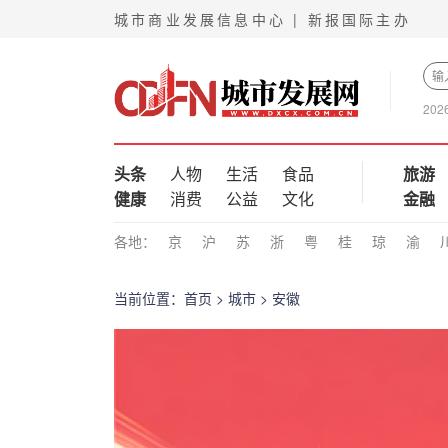
城市商业发展信息中心 | 新报国际主办
202
头条
人物
生活
食品
旅游
健康
消费
公益
文化
金融
各地：
京
沪
苏
浙
粤
桂
琼
渝
当前位置：
首页
>
城市
>
安徽