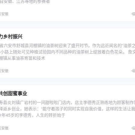
来自安徽、江苏等地的参赛者
安徽
力乡村振兴
徽省六安市舒城县河棚镇的油茶树迎来了盛开时节。作为远近闻名的“油茶
间小路上随处可见种植试验园内不同品种的油茶树上绽放着白色花朵。 詹
棚镇从事油茶育苗和技术
安徽
共创甜蜜事业
寿县炎刘镇广岩村的一间甜啦啦门店内，店主李德秀正熟练地为顾客制作
择返乡创业，她表示：“能守着孩子的同时实现自我价值，这样的生活让
今年45岁的李德秀，人生的转折始于
安徽