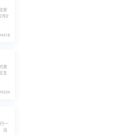
绘安
2月2
4318
的发
区生
5234
进行一
 当