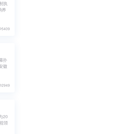
制执
响养
5409
幕扑
安徽
2949
为20
视领