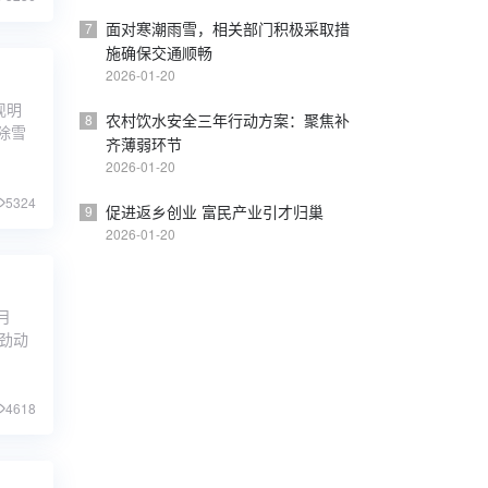
面对寒潮雨雪，相关部门积极采取措
7
施确保交通顺畅
2026-01-20
现明
农村饮水安全三年行动方案：聚焦补
8
除雪
齐薄弱环节
2026-01-20
5324
促进返乡创业 富民产业引才归巢
9
2026-01-20
月
劲动
4618