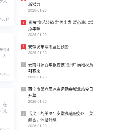
步入
。 2025年12月29日，滁州市委七届十次全会审议通过
新潜力
“十五五
2026-01-20
安庆市迎江区未来五年发展蓝图
5014
青海“文艺轻骑兵”再出发 暖心演出增
2
安庆市迎江区第十八届人民代表大会第六次会议上，区
添年味
谢长兵描绘了该区域未来五年的发展蓝图。报告指出，
2026-01-20
过高质量建设长三角现代化滨江城区，地区生产总值增
和人均地区生产总值已进入并持续保持在全省市辖区的
安徽发布寒潮蓝色预警
3
未来4
一
2026-01-20
、大
《谁与争锋：农村开飞机试镜海选争霸赛》
云南洱源百年银杏披"金甲" 满地秋黄
4
引客来
2月19日下午，芜湖市湾沚区东方飞谷航空飞行营地洋
3468
2026-01-20
着浓厚的艺术氛围。这里正在进行一场别开生面的演员
选活动——"我在农村开飞机"微短剧剧组在为新角色招
西宁市第六届冰雪运动会城北站今日
5
合适的演员。 当天，共有45位来自安徽、江苏等地的
开幕
赛者
2026-01-20
。在
近期
舌尖上的美味：安徽高速服务区土菜
6
飘香，体验升级
2026-01-20
5236