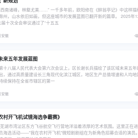
”新规划
其西南诸峰，林壑尤美……” 一千多年前，欧阳修在《醉翁亭记》中这样描
滁州，山水依旧如画，但这座城市的发展蓝图已翻开新的篇章。 2025年1
七届十次全会审议通过了“十五五
安徽
未来五年发展蓝图
第十八届人民代表大会第六次会议上，区长谢长兵描绘了该区域未来五年
出，通过高质量建设长三角现代化滨江城区，地区生产总值增速和人均地
持续保持在全省市辖区的第一
安徽
农村开飞机试镜海选争霸赛》
午，芜湖市湾沚区东方飞谷航空飞行营地洋溢着浓厚的艺术氛围。这里正在
员海选活动——"我在农村开飞机"微短剧剧组在为新角色招募合适的演员。