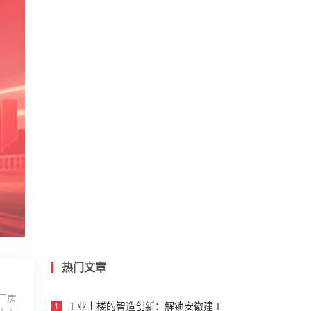
州“三市五城”新规划
热门文章
环滁皆山也。其西南诸峰，林壑尤美……” 一千多年前，
阳修在《醉翁亭记》中这样描绘安徽滁州。如今的滁
厂房
，山水依旧如画，但这座城市的发展蓝图已翻开新的篇
工业上楼的智造创新：解锁安徽建工
1